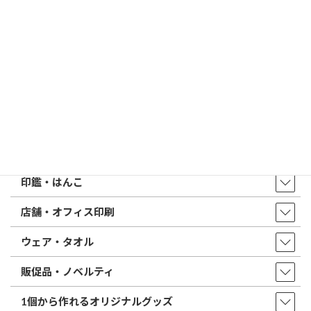
印鑑の書体（古印体・篆書体・印相体・楷書体・行書体）とは？
特徴とフォントの選び方
はんこ屋さん21からのお知らせ一覧 ≫
トップページ
店舗・アクセス
取扱商品・サービス
印鑑・はんこ
店舗・オフィス印刷
ウェア・タオル
販促品・ノベルティ
1個から作れるオリジナルグッズ