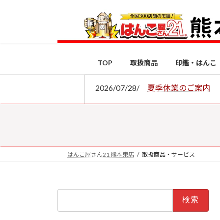
コ
ナ
ン
ビ
テ
ゲ
ン
ー
ツ
シ
TOP
取扱商品
印鑑・はんこ
へ
ョ
ス
ン
2026/07/28/
夏季休業のご案内
キ
に
ッ
移
プ
動
はんこ屋さん21 熊本東店
取扱商品・サービス
検
索: