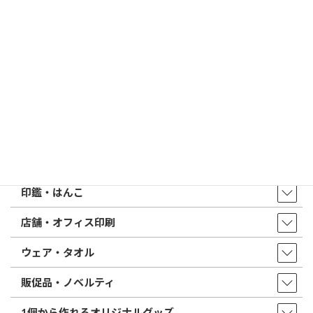
印鑑の書体（古印体・篆書体・印相体・楷書体・行書体）とは？
特徴とフォントの選び方
はんこ屋さん21からのお知らせ一覧 ≫
トップページ
店舗・アクセス
取扱商品・サービス
印鑑・はんこ
店舗・オフィス印刷
ウェア・タオル
販促品・ノベルティ
1個から作れるオリジナルグッズ